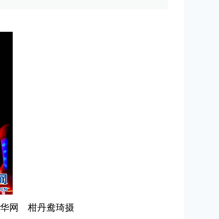
新华网 柑丹鸯琦摄