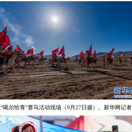
“噶尔恰青”赛马活动现场（9月27日摄）。新华网记