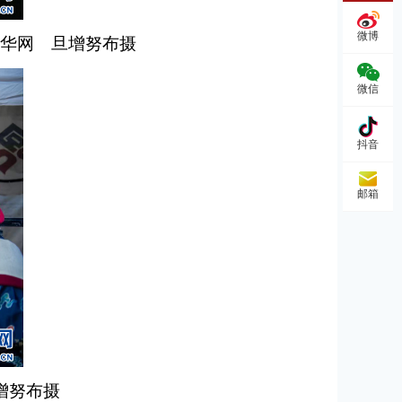
微博
新华网 旦增努布摄
微信
抖音
邮箱
增努布摄