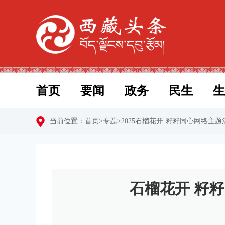
首页
要闻
政务
民生
生
当前位置：
首页
>
专题
>
2025石榴花开·籽籽同心网络主题
石榴花开 籽籽