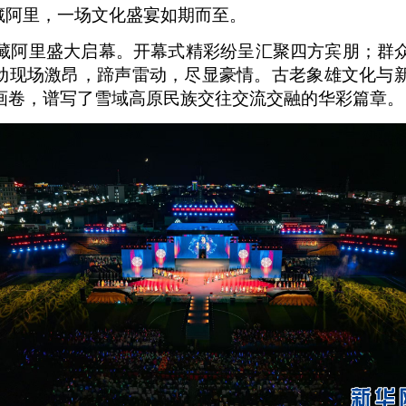
藏阿里，一场文化盛宴如期而至。
藏阿里盛大启幕。开幕式精彩纷呈汇聚四方宾朋；群
活动现场激昂，蹄声雷动，尽显豪情。古老象雄文化与
画卷，谱写了雪域高原民族交往交流交融的华彩篇章。