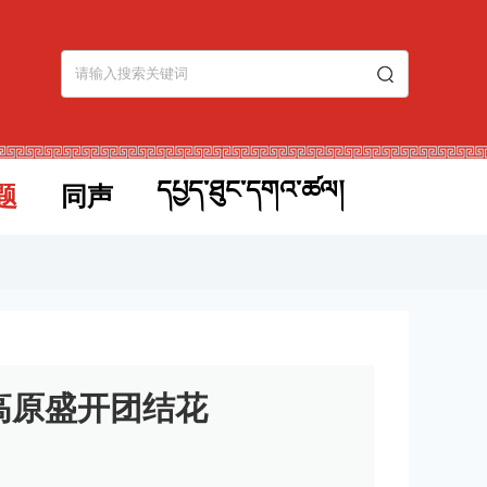
དཔྱད་ཐུང་དགའ་ཚལ།
题
同声
 高原盛开团结花