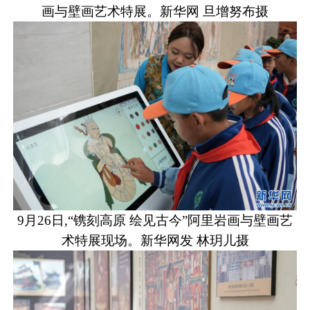
画与壁画艺术特展。新华网 旦增努布摄
9月26日,“镌刻高原 绘见古今”阿里岩画与壁画艺
术特展现场。新华网发 林玥儿摄