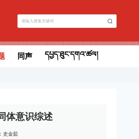
དཔྱད་ཐུང་དགའ་ཚལ།
题
同声
同体意识综述
：史金茹