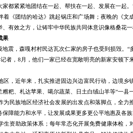
大家都紧紧地团结在一起、帮扶在一起、发展在一起。
伴着《团结的哈达》跳起锅庄和广场舞；夜晚的《文
举、有效之方，让铸牢中华民族共同体意识像格桑花一
成果
8级地震，森嘎村村民达瓦次仁家的房子也受到损毁。
诉记者，8月，他们一家已经在宽敞明亮的新家安顿下
地区，近年来，扎实推进固边兴边富民行动，边境乡
兰糌粑、札达苹果、噶尔蔬菜、日土白绒山羊等“一县
作为民族地区经济社会发展的出发点和落脚点，全力
务保障能力和水平，让发展成果更多更公平地惠及各族
和学生资助政策体系；每年常态化开展免费健康体检，