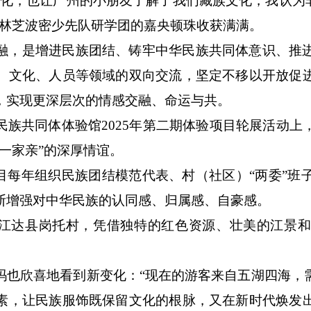
文化，也让广州的小朋友了解了我们藏族文化，我认为非
自林芝波密少先队研学团的嘉央顿珠收获满满。
融，是增进民族团结、铸牢中华民族共同体意识、推
、文化、人员等领域的双向交流，坚定不移以开放促
，实现更深层次的情感交融、命运与共。
民族共同体体验馆2025年第二期体验项目轮展活动上
一家亲”的深厚情谊。
项目每年组织民族团结模范代表、村（社区）“两委”班
断增强对中华民族的认同感、归属感、自豪感。
市江达县岗托村，凭借独特的红色资源、壮美的江景
玛也欣喜地看到新变化：“现在的游客来自五湖四海，
素，让民族服饰既保留文化的根脉，又在新时代焕发