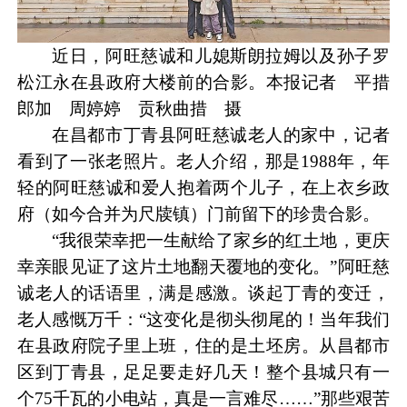
近日，阿旺慈诚和儿媳斯朗拉姆以及孙子罗
松江永在县政府大楼前的合影。本报记者 平措
郎加 周婷婷 贡秋曲措 摄
在昌都市丁青县阿旺慈诚老人的家中，记者
看到了一张老照片。老人介绍，那是1988年，年
轻的阿旺慈诚和爱人抱着两个儿子，在上衣乡政
府（如今合并为尺牍镇）门前留下的珍贵合影。
“我很荣幸把一生献给了家乡的红土地，更庆
幸亲眼见证了这片土地翻天覆地的变化。”阿旺慈
诚老人的话语里，满是感激。谈起丁青的变迁，
老人感慨万千：“这变化是彻头彻尾的！当年我们
在县政府院子里上班，住的是土坯房。从昌都市
区到丁青县，足足要走好几天！整个县城只有一
个75千瓦的小电站，真是一言难尽……”那些艰苦