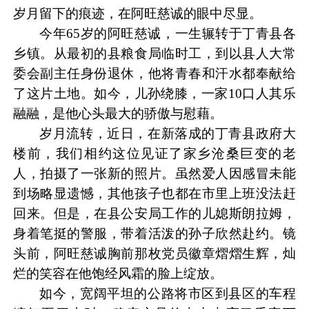
岁月留下的痕迹，在阿旺慈诚的眼中尽显。
今年65岁的阿旺慈诚，一生辗转于丁青县各
乡镇。从最初的县粮食局临时工，到以县人大常
委会副主任身份退休，他将青春和汗水都奉献给
了这片土地。如今，儿孙绕膝，一家10口人其乐
融融，是他心头最大的骄傲与慰藉。
岁月流转，近日，在新落成的丁青县政府大
楼前，我们相约这位见证了家乡沧桑巨变的老
人，拍摄了一张新的照片。虽然爱人因感冒未能
到场略显遗憾，其他孩子也都在市里上班没法赶
回来。但是，在县公安局工作的儿媳斯朗拉姆，
身着笔挺的警服，带着活泼的孙子欣然赴约。镜
头前，阿旺慈诚胸前那枚党员徽章熠熠生辉，灿
烂的笑容在他饱经风霜的脸上绽放。
如今，宽阔平坦的公路将市区到县区的车程