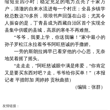
缩短至四小时；稳定充足的电力点亮了千家万
户，清澈的自来水流进每一个村庄；全县乡镇学
校总数达70多所，琅琅书声回荡在山谷；尤其令
人振奋的是，丁青县成为西藏自治区首个实现全
县集中供暖的县城，高原的寒冬不再难熬。
“爷爷，我要上学，你送我嘛！”家中最小的
孙子罗松江永拉着爷爷阿旺慈诚的手撒娇。
一旁的斯朗拉姆早已看穿他的小心思，无奈
地笑着摇了摇头。
“走走走，”阿旺慈诚眼中满是疼爱，“你肯定
又是要买东西对吧？走，爷爷给你买单！”（本报
记者 平措郎加 周婷婷 贡秋曲措）
（编辑：张群）
友情链接：