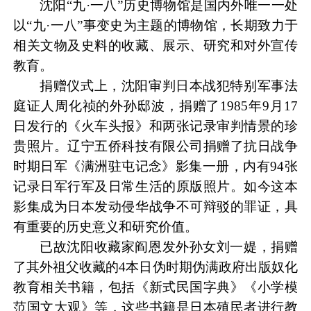
沈阳“九·一八”历史博物馆是国内外唯一一处
以“九·一八”事变史为主题的博物馆，长期致力于
相关文物及史料的收藏、展示、研究和对外宣传
教育。
捐赠仪式上，沈阳审判日本战犯特别军事法
庭证人周化祯的外孙邸波，捐赠了1985年9月17
日发行的《火车头报》和两张记录审判情景的珍
贵照片。辽宁五侨科技有限公司捐赠了抗日战争
时期日军《满洲驻屯记念》影集一册，内有94张
记录日军行军及日常生活的原版照片。如今这本
影集成为日本发动侵华战争不可辩驳的罪证，具
有重要的历史意义和研究价值。
已故沈阳收藏家阎恩发外孙女刘一媞，捐赠
了其外祖父收藏的4本日伪时期伪满政府出版奴化
教育相关书籍，包括《新式民国字典》《小学模
范国文大观》等，这些书籍是日本殖民者进行教