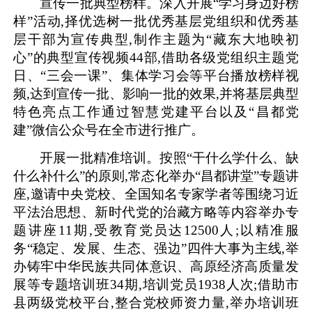
宣传一批典型榜样。深入开展“学习身边好榜
样”活动,择优选树一批优秀基层党组织和优秀基
层干部为宣传典型,制作主题为“藏东大地映初
心”的典型宣传视频44部,借助各级党组织主题党
日、“三会一课”、集体学习会等平台播放榜样视
频,达到宣传一批、影响一批的效果,并将基层典型
特色亮点工作通过智慧党建平台以及“昌都党
建”微信公众号在全市进行推广。
开展一批精准培训。按照“干什么学什么、缺
什么补什么”的原则,常态化举办“昌都讲堂”专题讲
座,邀请中央党校、全国知名专家学者等围绕习近
平法治思想、新时代党的治藏方略等内容举办专
题讲座11期,受教育党员达12500人;以精准服
务“稳定、发展、生态、强边”四件大事为主线,举
办铸牢中华民族共同体意识、高原经济高质量发
展等专题培训班34期,培训党员1938人次;借助市
县两级党校平台,整合党校师资力量,举办培训班