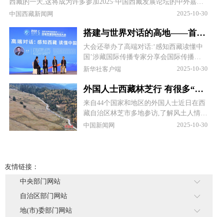
西藏的一天,这将成为许多参加2025·中国西藏发展论坛的中外嘉宾
们共同的回忆。
2025-10-30
中国西藏新闻网
搭建与世界对话的高地——首届西藏国际传播大会在西藏林芝举办
大会还举办了高端对话:‘感知西藏读懂中
国’涉藏国际传播专家分享会国际传播圆
桌会谈等多个活动。
2025-10-30
新华社客户端
外国人士西藏林芝行 有很多“没想到”
来自44个国家和地区的外国人士近日在西
藏自治区林芝市多地参访,了解风土人情,
体验民俗文化,感受自然风光。
2025-10-30
中国新闻网
友情链接：
中央部门网站
自治区部门网站
地(市)委部门网站