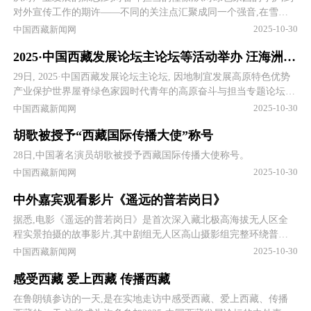
对外宣传工作的期许——不同的关注点汇聚成同一个强音,在雪域
高原上空回响,那就是敢于担当、锐意进取,努力建设团结富裕文明
2025-10-30
中国西藏新闻网
和谐美丽的社会主义现代化新西藏。
2025·中国西藏发展论坛主论坛等活动举办 汪海洲任维徐志涛赵鹏出席并讲话
29日, 2025·中国西藏发展论坛主论坛, 因地制宜发展高原特色优势
产业保护世界屋脊绿色家园时代青年的高原奋斗与担当专题论坛和
首届西藏国际传播大会成功举办。
2025-10-30
中国西藏新闻网
胡歌被授予“西藏国际传播大使”称号
28日,中国著名演员胡歌被授予西藏国际传播大使称号。
2025-10-30
中国西藏新闻网
中外嘉宾观看影片《遥远的普若岗日》
据悉,电影《遥远的普若岗日》是首次深入藏北极高海拔无人区全
程实景拍摄的故事影片,其中剧组无人区高山摄影组完整环绕普若
岗日冰原,首次拍摄到普若岗日最大、最壮观的冰舌。
2025-10-30
中国西藏新闻网
感受西藏 爱上西藏 传播西藏
在鲁朗镇参访的一天,是在实地走访中感受西藏、爱上西藏、传播