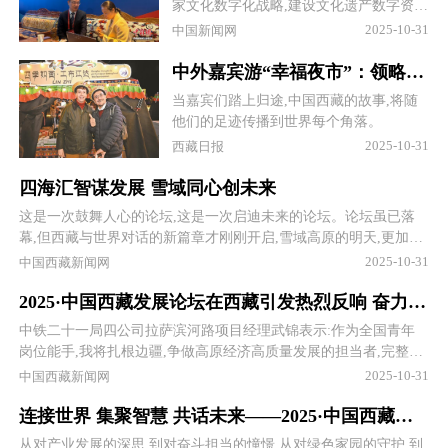
家文化数字化战略,建设文化遗产数字资源
库,推动数字资源的文旅转化,让西藏文化
2025-10-31
中国新闻网
走向世界。
中外嘉宾游“幸福夜市”：领略西藏魅力 感受发展脉动
当嘉宾们踏上归途,中国西藏的故事,将随
他们的足迹传播到世界每个角落。
2025-10-31
西藏日报
四海汇智谋发展 雪域同心创未来
这是一次鼓舞人心的论坛,这是一次启迪未来的论坛。论坛虽已落
幕,但西藏与世界对话的新篇章才刚刚开启,雪域高原的明天,更加值
得期待。
2025-10-31
中国西藏新闻网
2025·中国西藏发展论坛在西藏引发热烈反响 奋力书写美丽西藏高质量发展新篇章
中铁二十一局四公司拉萨滨河路项目经理武锦表示:作为全国青年
岗位能手,我将扎根边疆,争做高原经济高质量发展的担当者,完整准
确全面贯彻新发展理念,积极参与国家重大工程项目建设,抢工期、
2025-10-31
中国西藏新闻网
赶进度、加速跑,确保项目建设优质高效推进,为...
连接世界 集聚智慧 共话未来——2025·中国西藏发展论坛开幕侧记
从对产业发展的深思,到对奋斗担当的憧憬,从对绿色家园的守护,到