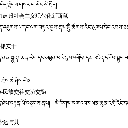
་བོད་ལྗོངས་གསར་པ་ཡོང་མི་སྲིད།
努力建设社会主义现代化新西藏
རྟན་འཛུགས་པ་དང་ལག་བསྟར་བྱས་ནས་སྤྱི་ཚོགས་རིང་ལུགས་དེང་རབས་ཅན་
真抓实干
ད་ནན་སྐྲུན། ཚན་རིག་དང་མཐུན་པའི་ཇུས་འགོད། དམ་འཛིན་དངོས་སྒྲུབ་
ས་རྗེས་ཆེ་ཤོས་ཡིན།
进各民族交往交流交融
འདུ་ཤེས་བརྟན་པོ་བཙུགས་ནས། མི་རིགས་ཁག་དབར་ཕན་ཚུན་འགྲོ་འོང་ད
 命运与共