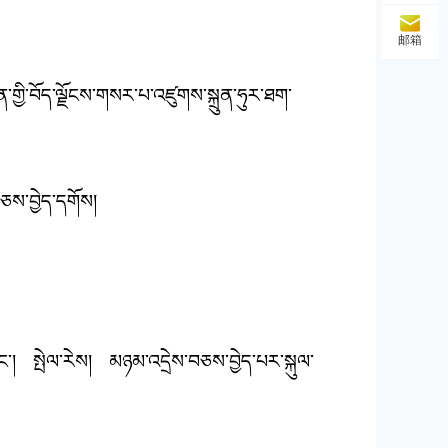
邮箱
གྱི་བོད་ལྗོངས་གསར་པ་འཛུགས་སྐྲུན་ཧུར་ཐག་
བཅས་བྱེད་དགོས།
ང་། སྤེལ་རེས། མཉམ་འདྲེས་བཅས་བྱེད་པར་སྐུལ་