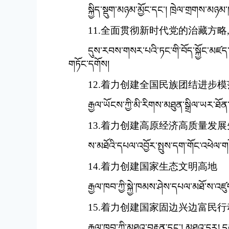
སྐྱིད་སྡུག་མཉམ་མྱོང་དང་། ཁྲེལ་གྲགས་མ
11.全面贯彻新时代党的治藏方
དུས་རབས་གསར་པའི་ཏང་གི་བོད་སྐྱོང་མཛད
གཏོང་དགོས།
12.着力创建全国民族团结进步模
རྒྱལ་ཡོངས་ཀྱི་མི་རིགས་མཐུན་སྒྲིལ་ཡར་ཐོན
13.着力创建高原经济高质量发
ས་མཐོའི་དཔལ་འབྱོར་སྤུས་དག་གོང་འཕེལ་གཏོ
14.着力创建国家生态文明高地
རྒྱལ་ཁབ་ཀྱི་སྐྱེ་ཁམས་ཤེས་དཔལ་མཐོ་ས་འཛུག
15.着力创建国家固边兴边富民
རྒྱལ་ཁབ་ཀྱི་མཐའ་བརྟན་དང་། མཐའ་དར། དམངས