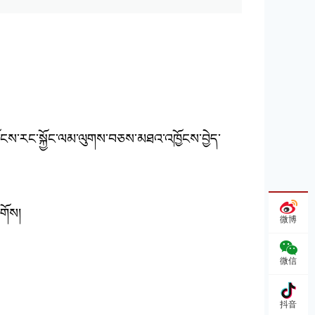
་ས་ཁོངས་རང་སྐྱོང་ལམ་ལུགས་བཅས་མཐའ་འཁྱོངས་བྱེད་
དགོས།
微博
微信
抖音