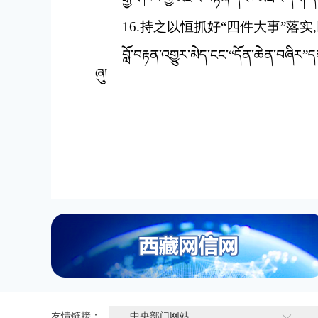
16.持之以恒抓好“四件大事”落
བློ་བརྟན་འགྱུར་མེད་ངང་“དོན་ཆེན་བཞིར”ད
ཞུ།
友情链接：
中央部门网站