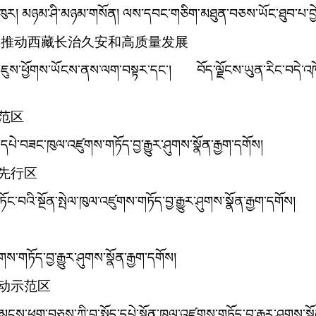
ཉམ་ཁུར། མཉམ་ཤི་མཉམ་གསོན། ལས་དབང་གཅིག་མཐུན་བཅས་ཡོང་ཐུབ་པ་བྱ
略,推动西藏长治久安和高质量发展
་ཇུས་ཕྱོགས་ཡོངས་ནས་ལག་བསྟར་དང་། བོད་ལྗོངས་ཡུན་རིང་བདེ་འཁོད
范区
་དཔེ་བཟང་ཁུལ་འཛུགས་གཏོད་བྱ་རྒྱུར་ཤུགས་སྣོན་རྒྱག་དགོས།
展先行区
ང་བའི་སྔོན་སྤེལ་ཁུལ་འཛུགས་གཏོད་བྱ་རྒྱུར་ཤུགས་སྣོན་རྒྱག་དགོས།
ས་གཏོད་བྱ་རྒྱུར་ཤུགས་སྣོན་རྒྱག་དགོས།
行动示范区
་ཕྱུག་བཅས་ཀྱི་བྱ་སྤྱོད་དཔེ་སྟོན་ཁུལ་འཛུགས་གཏོད་བྱ་རྒྱུར་ཤུགས་སྣོ