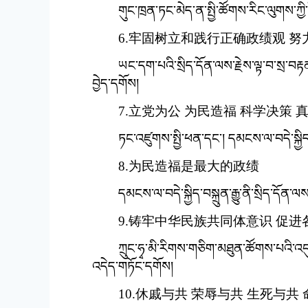
གུང་ཁྲན་ཏང་མེད་ན་སྤྱི་ཚོགས་རིང་ལུགས་ཀྱི
6.牢固树立和践行正确政绩观 
ཡང་དག་པའི་སྲིད་དོན་ལས་རྗེས་ལྟ་བ་སྲ་བ
བྱེད་དགོས།
7.立党为公 为民造福 科学决策 
ཏང་འཛུགས་སྤྱི་ཕན་དང་། དམངས་ལ་བདེ་སྐྱི
8.为民造福是最大的政绩
དམངས་ལ་བདེ་སྐྱིད་བསྐྲུན་རྒྱུ་ནི་སྲིད་དོན་ལ
9.铸牢中华民族共同体意识 促
ཀྲུང་ཧྭ་མི་རིགས་གཅིག་མཐུན་ཚོགས་པའི་
འདེད་གཏོང་དགོས།
10.休戚与共 荣辱与共 生死与共