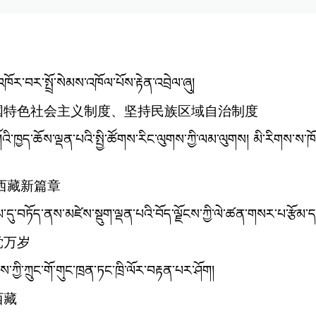
ར་བར་སྤྲོ་སེམས་འཁོལ་པོས་རྟེན་འབྲེལ་ཞུ།
国特色社会主义制度、坚持民族区域自治制度
ུང་གོའི་ཁྱད་ཆོས་ལྡན་པའི་སྤྱི་ཚོགས་རིང་ལུགས་ཀྱི་ལམ་ལུགས། མི་རིགས
西藏新篇章
དུ་བཏོད་ནས་མཛེས་སྡུག་ལྡན་པའི་བོད་ལྗོངས་ཀྱི་ལེ་ཚན་གསར་པ་རྩོམ་
党万岁
ྱི་ཀྲུང་གོ་གུང་ཁྲན་ཏང་ཁྲི་ལོར་བརྟན་པར་ཤོག།
西藏