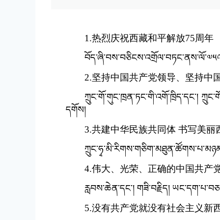
1.热烈庆祝西藏和平解放75周年
བོད་ཞི་བས་བཅིངས་འགྲོལ་བཏང་ནས་ལོ་༧༥འཁོ
2.坚持中国共产党领导、坚持中
ཀྲུང་གོ་གུང་ཁྲན་ཏང་གི་འགོ་ཁྲིད་དང་། ཀྲ
དགོས།
3.共建中华民族共同体 书写美丽
ཀྲུང་ཧྭ་མི་རིགས་གཅིག་མཐུན་ཚོགས་པ་མཉམ་
4.伟大、光荣、正确的中国共产
རླབས་ཆེན་དང་། གཟི་བརྗིད། ཡང་དག་པ་བཅས་ཀ
5.没有共产党就没有社会主义新