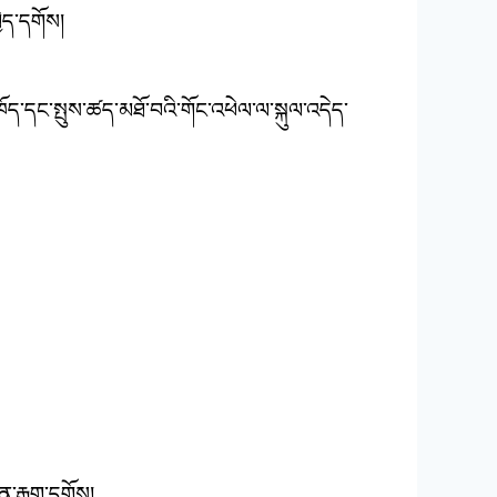
ེད་དགོས།
་དང་སྤུས་ཚད་མཐོ་བའི་གོང་འཕེལ་ལ་སྐུལ་འདེད་
ན་རྒྱག་དགོས།