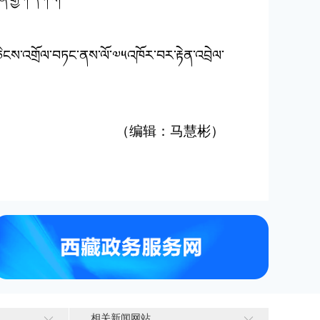
བཅིངས་འགྲོལ་བཏང་ནས་ལོ་༧༥འཁོར་བར་རྟེན་འབྲེལ་
（编辑：马慧彬）
相关新闻网站