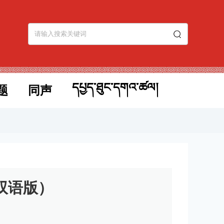
དཔྱད་ཐུང་དགའ་ཚལ།
题
同声
双语版）