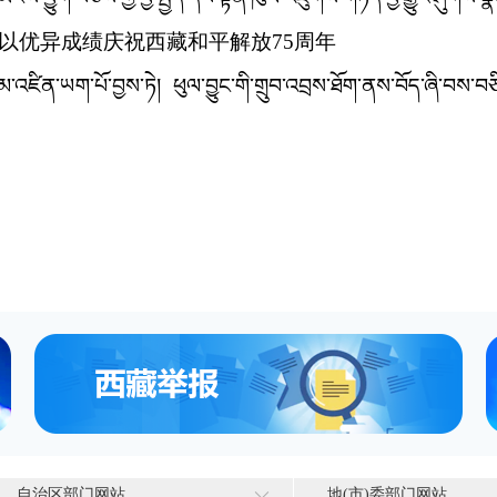
实,以优异成绩庆祝西藏和平解放75周年
མ་འཛིན་ཡག་པོ་བྱས་ཏེ། ཕུལ་བྱུང་གི་གྲུབ་འབྲས་ཐོག་ནས་བོད་ཞི་བས་
自治区部门网站
地(市)委部门网站