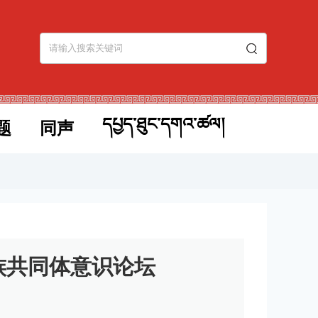
དཔྱད་ཐུང་དགའ་ཚལ།
题
同声
族共同体意识论坛