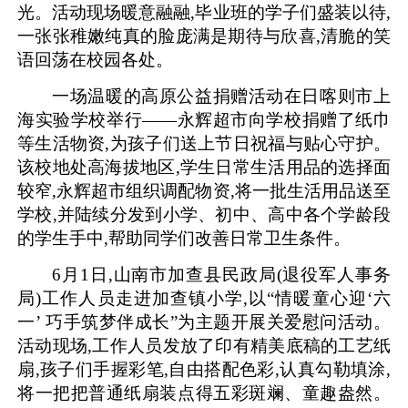
光。活动现场暖意融融,毕业班的学子们盛装以待,
一张张稚嫩纯真的脸庞满是期待与欣喜,清脆的笑
语回荡在校园各处。
一场温暖的高原公益捐赠活动在日喀则市上
海实验学校举行——永辉超市向学校捐赠了纸巾
等生活物资,为孩子们送上节日祝福与贴心守护。
该校地处高海拔地区,学生日常生活用品的选择面
较窄,永辉超市组织调配物资,将一批生活用品送至
学校,并陆续分发到小学、初中、高中各个学龄段
的学生手中,帮助同学们改善日常卫生条件。
6月1日,山南市加查县民政局(退役军人事务
局)工作人员走进加查镇小学,以“情暖童心迎‘六
一’ 巧手筑梦伴成长”为主题开展关爱慰问活动。
活动现场,工作人员发放了印有精美底稿的工艺纸
扇,孩子们手握彩笔,自由搭配色彩,认真勾勒填涂,
将一把把普通纸扇装点得五彩斑斓、童趣盎然。