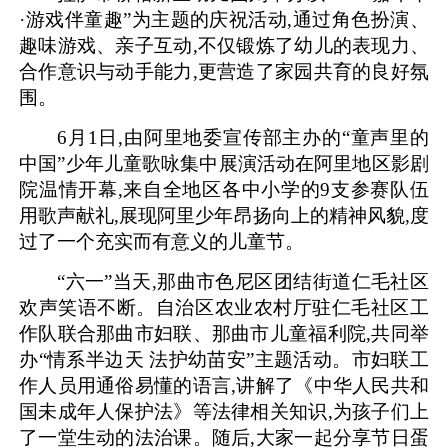
·游戏伴童趣”为主题的庆祝活动,通过角色扮演、
趣味游戏、亲子互动,不仅锻炼了幼儿的表现力、
合作意识与动手能力,更营造了家园共育的良好氛
围。
6月1日,由阿里地委宣传部主办的“童声里的
中国”少年儿童歌咏集中展演活动在阿里地区影剧
院温情开幕,来自全地区各中小学的9支参赛队伍
用歌声献礼,展现阿里少年昂扬向上的精神风貌,度
过了一个充实而有意义的儿童节。
“六一”当天,那曲市色尼区团结街道仁毛社区
欢声笑语不断。自治区农业农村厅驻仁毛社区工
作队联合那曲市妇联、那曲市儿童福利院,共同举
办“情系半边天 法护幼苗安”主题活动。市妇联工
作人员用通俗易懂的语言,讲解了《中华人民共和
国未成年人保护法》等法律相关知识,为孩子们上
了一堂生动的法治课。随后,大家一起分享节日蛋