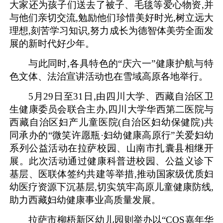
大家还为孩子们送去了被子、毛毯等爱心物资,并
与他们亲切交流,勉励他们珍惜美好时光,树立远大
理想,刻苦学习知识,努力成长为德智体美劳全面发
展的新时代好少年。
与此同时,各具特色的“庆六一”健康护航与特
色文体、法治宣讲活动也在雪域高原各地举行。
5月29日至31日,由四川大学、西藏自治区卫
生健康委员会联合主办,四川大学华西第二医院与
西藏自治区妇产儿童医院(自治区妇幼保健院)共
同承办的“微笑许愿瓶·妇幼健康高原行”关爱妇幼
系列公益活动在拉萨校园、山南市扎囊县相继开
展。此次活动通过健康科普进校园、公益义诊下
基层、医联体签约共建等举措,推动国家级优质妇
幼医疗资源下沉基层,切实筑牢高原儿童健康防线,
助力西藏妇幼健康事业高质量发展。
拉萨市柳梧新区幼儿园则举办以“COS嘉年华