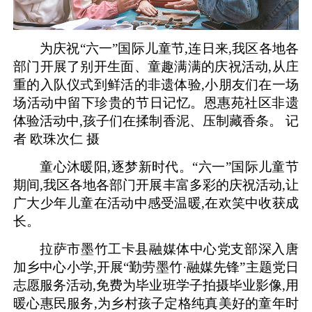
为庆祝“六一”国际儿童节,连日来,我区各地各
部门开展了别开生面、童趣满满的庆祝活动,从庄
重的入队仪式到鲜活的非遗体验,小朋友们在一场
场活动中留下珍贵的节日记忆。恩惠苑社区非遗
体验活动中,孩子们在揉制香泥、压制藏香条。 记
者 欧珠次仁 摄
童心沐暖阳,逐梦新时代。“六一”国际儿童节
期间,我区各地各部门开展丰富多彩的庆祝活动,让
广大少年儿童在活动中感受温暖,在欢笑中收获成
长。
拉萨市墨竹工卡县融媒体中心党支部深入唐
加乡中心小学,开展“勤劳墨竹·融媒先锋”主题党日
志愿服务活动,免费为毕业班学子拍摄毕业影像,用
暖心惠民服务,为乡村孩子定格纯真美好的童年时