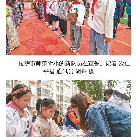
拉萨市师范附小的新队员在宣誓。记者 次仁
平措 通讯员 胡舟 摄