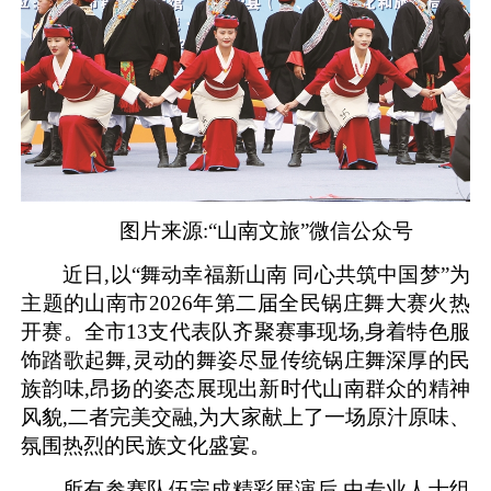
图片来源:“山南文旅”微信公众号
近日,以“舞动幸福新山南 同心共筑中国梦”为
主题的山南市2026年第二届全民锅庄舞大赛火热
开赛。全市13支代表队齐聚赛事现场,身着特色服
饰踏歌起舞,灵动的舞姿尽显传统锅庄舞深厚的民
族韵味,昂扬的姿态展现出新时代山南群众的精神
风貌,二者完美交融,为大家献上了一场原汁原味、
氛围热烈的民族文化盛宴。
所有参赛队伍完成精彩展演后,由专业人士组