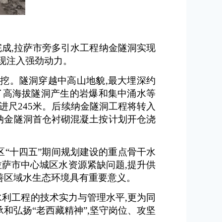
破完成,拉萨市旁多引水工程纳金隧洞实现
实现注入强劲动力。
向开挖。隧洞穿越中高山地貌,最大埋深约
服了高海拔隧洞产生的岩爆和集中涌水等
月进尺245米。后续纳金隧洞工程将转入
保纳金隧洞首仓衬砌混凝土按计划开仓浇
区“十四五”期间规划建设的重点骨干水
解拉萨市中心城区水资源紧缺问题,提升供
善区域水生态环境具有重要意义。
利工程的技术实力与管理水平,更为同
和弘扬“老西藏精神”,坚守岗位、攻坚