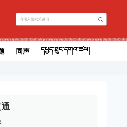
དཔྱད་ཐུང་དགའ་ཚལ།
题
同声
贯通
报