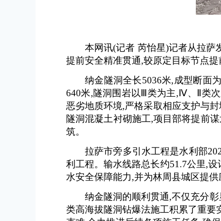
本网讯(记者 芮怡星)记者从拉萨
提前安全精准贯通,较原定目标节点提
纳金隧洞全长5036米,成型断面
640米,隧洞围岩以Ⅲ类为主,Ⅳ、
恶劣地质环境,严格采取相应支护与封堵
隧洞混凝土衬砌施工,项目部将提前谋
筑。
拉萨市旁多引水工程是水利部20
利工程。输水线路总长约51.7公里,
水安全保障能力,并为林周县城区提
纳金隧洞的顺利贯通,不仅充分
类高海拔隧洞钻爆法施工积累了重要实