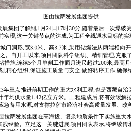
图由拉萨发展集团提供
发展集团了解到,1月24日17时30分,随着最后一次爆
前实现,这一关键节点的达成,为工程全线通水目标的
为城门洞形,宽3.0米、高3.7米,采用钻爆法从两端相
Ⅱ类次之。自开工以来,项目团队科学组织、精细管理,克
措施,连续5个月单侧工作面月进尺超过200米,最高
划,精心组织,保证施工质量与安全,做好转序工作,确
23年重点推进前期工作的重大水利工程,也是西藏自治
设计年均供水量1.42亿立方米。工程建成后,将有效缓
供应急备用水源,对支撑拉萨市经济社会高质量发展、改
彰显拉萨发展集团在高海拔、复杂地质条件下实施重大水
践经验。立足这一关键进展,项目团队表示,将继续传承