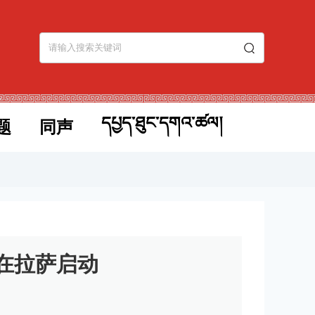
དཔྱད་ཐུང་དགའ་ཚལ།
题
同声
在拉萨启动