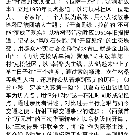
进”背后的发展变迁；《拉萨一条街，流淌新故
事》立足1960年同名报道，以河坝林社区一位老
人、一家茶馆、一个大院为载体，用小人物故事
诠释民族团结大主题；《开窗见绿，拉萨的“不可
能”变成了现实》以植树节活动呼应1961年旧报报
道，记录从“风吹石头跑”到“开窗见绿”的生态蝶
变，用群众朴实话语诠释“绿水青山就是金山银
山”；《再访克松话幸福》聚焦“民主改革第一
村”克松社区，以“幸福”为主线，从“站起来”“上了
学”“日子红”三个维度，通过索朗顿珠、次仁格桑
等典型人物，还原群众从苦难到富足的历程；《8
分17秒，穿越“入藏第一险”》以夏贡拉山隧道通
车为切入点，用“8分17秒”这一精准时间形成记忆
点，通过亲历者讲述，对比过去出行之艰与如今
交通之便，折射西藏交通事业的进步；《西藏首
个“万元村”的三次华丽转身》以亲切设问开篇，
以“三次转身”串联全文，将“路”作为隐形主线，
将
交通带动发展的逻辑
隐
于叙事之中，呈现朗色