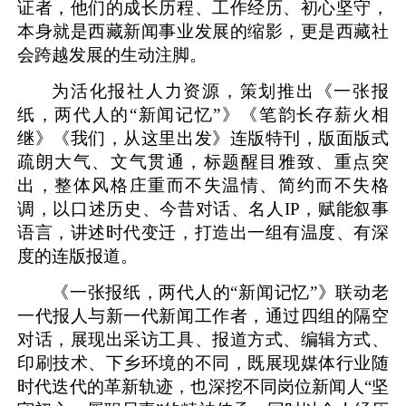
证者，他们的成长历程、工作经历、初心坚守，
本身就是西藏新闻事业发展的缩影，更是西藏社
会跨越发展的生动注脚。
为活化报社人力资源，策划推出《一张报
纸，两代人的
“新闻记忆”》《笔韵长存薪火相
继》《我们，从这里出发》连版特刊，版面版式
疏朗大气、文气贯通，标题醒目雅致、重点突
出，整体风格庄重而不失温情、简约而不失格
调，以口述历史、今昔对话、名人IP，赋能叙事
语言，讲述时代变迁，
打造出一组有温度、有深
度的连版报道。
《一张报纸，两代人的
“新闻记忆”》联动老
一代报人与新一代新闻工作者，
通过四组的隔空
对话，展现出
采访工具、报道方式、编辑方式、
印刷技术、下乡环境的不同，
既展现媒体行业随
时代迭代的革新轨迹，也深挖不同岗位新闻人
“坚