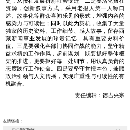
史，从报社发展折射社会变迁。
二是要
活化报社
资源，
创新叙事方式，采用
老报人第一人称
口
述、故事化等群众喜闻乐见的形式，增强内容的
感染力与可读性；
同时以此为契机，
收集了大量
独家的历史资料、工作细节、感人故事，
留存
西
藏新闻事业发展的珍贵记忆
，具有重要史料价
值。
三是
要强化各部门协同作战的能力，坚守精
益求精的工作作风，超前谋划。既要抓好整体框
架的推进，更要抠好每一处细节，用认真负责的
态度践行工作使命。四是
要坚守党报本色，兼顾
政治引领与人文传播，实现庄重性与可读性的有
机融合
。
责任编辑：德吉央宗
友情链接：
中央部门网站