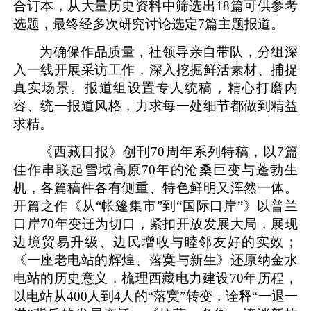
合订本
，
从大量历史资料中筛选出
18篇可供参考
选题，最终
经多次研究讨论
选定
7篇主题报道
。
为确保作品质量，社领导亲自带队，分组深
入一线开展采访工作，深入挖掘鲜活素材、捕捉
真实场景。报道组设置专人统稿，精心打磨内
容、统一报道风格，力求每一处细节都做到精益
求精。
《西藏日报》创刊
70周年系列特稿，以7篇
佳作串联起雪域高原70年的沧桑巨变与蓬勃生
机，各篇稿件各有侧重、特色鲜明又浑然一体
。
开篇之作《从
“帐篷集市”到“国际口岸”》以普兰
口岸70年变迁为切口，紧扣开放发展大局，展现
边境贸易升级、边民增收与睦邻友好的实效；
《一座老电站的辉煌、落寞与新生》还原纳金水
电站的历史意义，梳理西藏电力建设70年历程，
以电站从400人到4人的“落寞”转变，诠释“一退一