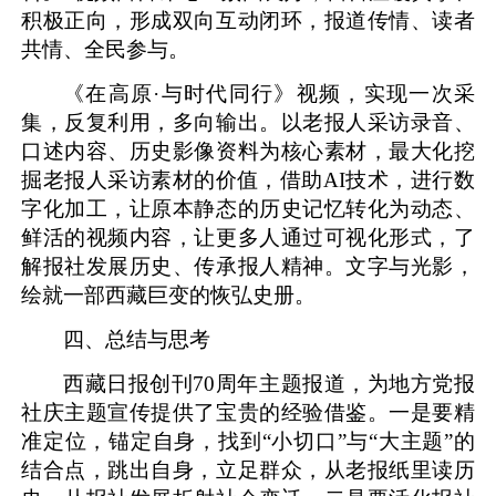
积极正向，形成双向互动闭环，报道传情、读者
共情、全民参与。
《在高原
·与时代同行》视频，实现一次采
集，反复利用，多向输出。以老报人采访录音、
口述内容、历史影像资料为核心素材，最大化挖
掘老报人采访素材的价值，借助AI技术，进行数
字化加工，让原本静态的历史记忆转化为动态、
鲜活的视频内容，让更多人通过可视化形式，了
解报社发展历史、传承报人精神。文字与光影，
绘就一部西藏巨变的恢弘史册。
四、总结与思考
西藏日报创刊
70周年主题报道
，为地方党报
社庆
主题宣传提供了宝贵的经验借鉴。一是要精
准定位，锚定
自身
，找到
“小切口”与“大主题”的
结合点，
跳出自身，立足群众，从老报纸里读历