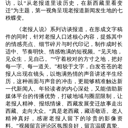
访，以“从老报道里读历史，在新西藏里看变
迁”为主题，第一视角呈现老报道新闻发生地的七
秩蝶变。
《老报人说》系列访谈报道，在形成文字稿
件的同时，针对老报人口述核心内容，提炼其中
的情感亮点、细节碎片与时代印记，制作成时长
适中、节奏明快、情感饱满的短视频。
“见天地，
见众生，见自己。”“守着校对的方寸之地，把好
每一字、每一道关。”相较于文字，白发苍苍的老
报人出现在镜头，以饱满热情的声音讲述半生经
历，这种画面与声音的冲击，更能够精准触达新
一代新闻人、年轻读者的内心深处，又能借助新
媒体平台的传播优势，打破地域与圈层限制，让
老报人精神、报纸情缘、西藏发展变迁故事走出
西藏、走向大众。“真是老西藏，藏语敬语。老人
精神真好，感谢老报人留下的珍贵的影像资
料。”视频留言评论区氛围良好，留言温暖真挚、