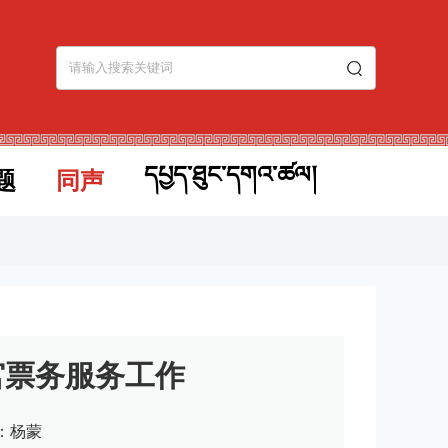
དཔྱད་ཐུང་དགའ་ཚལ།
题
同声
宫票务服务工作
：杨蒙