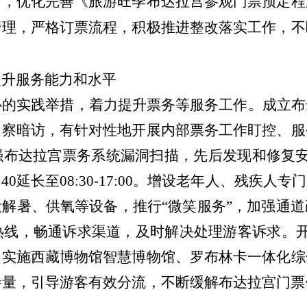
》
，
优化完善《旅游旺季布达拉宫参观门票预定程
管理，严格订票流程，
积极推进整改落实工作，
不
提升服务能力和水平
心的实践举措，着力提升票务等服务工作。
成立布
明察暗访，
有针对性地开展内部票务工作盯控、服
强布达拉宫票务系统漏洞扫描，先后发现和修复
:
40延长至08
:
30-17
:
0
0
。增设老年人、残疾人专门
设解暑、供氧等设备，
推行
“
微笑服务
”
，
加强通道
热线
，
畅通诉求渠道，
及时解决处理游客诉求
。
。
实施西藏博物馆智慧博物馆、
罗布林卡一体化综
待量，引导游客有效分流，不断缓解布达拉宫门票