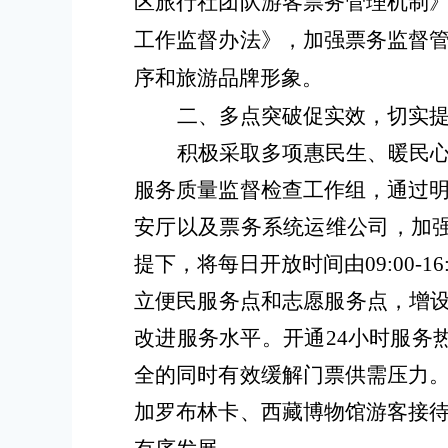
区旅行社团队游客票务管理机制
工作监督办法
》，
加强票务监督
序和旅游品牌形象
。
二、
多点突破促实效，切实
积极采取多项惠民生、暖民
服务质量监督检查工作组，
通过
安厅以及票务系统运维公司，加
提下，将每日开放时间由
09
:
00-16
立便民服务点和志愿服务点，增
改进服务水平
。
开通
24小时服务
全
的同时
有效
缓解门票供需压力
加罗布林卡、西藏博物馆游客接