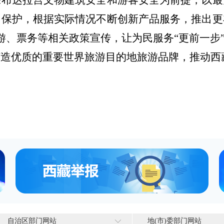
保布达拉宫文物建筑安全
和游客安全为前提，以最
中保护，
根据实际情况不断创新产品服务，推出更
游、票务
等
相关政策宣传
，
让为民服务
“更前一步
打造
优质的重要世界旅游
目的地旅游品牌
，
推动
西
自治区部门网站
地(市)委部门网站