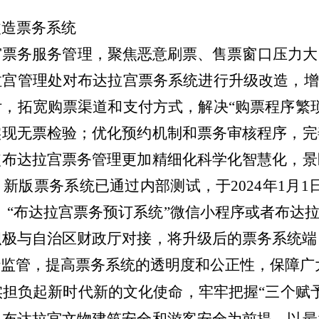
改造票务系统
宫票务服务管理，聚焦恶意刷票、售票窗口压力大
拉宫管理处对布达拉宫票务系统进行升级改造，
增
付，
拓宽购票渠道和支付方式，
解决
“购票程序繁
实现无票检验；
优化预约机制和票务审核程序，完
使布达拉宫票务管理更加精细化科学化智慧化，景
。新版票务系统已通过内部测试，于
2024年1
、“布达拉宫票务预订系统”微信小程序或者
布达
积极与自治区财政厅对接，将升级后的票务系统端
行监管，提高票务系统的透明度和公正性，保障广
实担负起新时代新的文化使命，牢牢把握
“三个赋