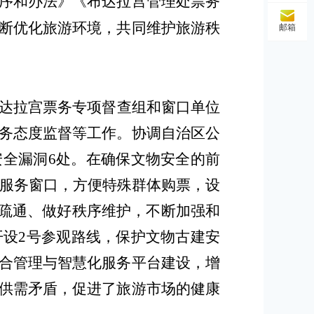
序和办法》《布达拉宫管理处票务
断优化旅游环境，共同维护旅游秩
邮箱
达拉宫票务专项督查组和窗口单位
务态度监督等工作。协调自治区公
安全漏洞
6处。
在确保文物安全的前
服务窗口，方便特殊群体购票，
设
疏通、做好秩序维护，
不断
加强和
开设
2号参观路线，
保护
文物古建安
合管理与智慧化服务平台建设，
增
供需矛盾，
促进了旅游市场的健康