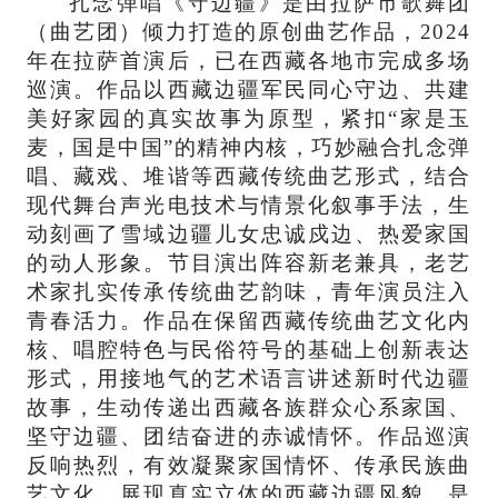
扎念弹唱《守边疆》是由拉萨市歌舞团
（曲艺团）倾力打造的原创曲艺作品，2024
年在拉萨首演后，已在西藏各地市完成多场
巡演。作品以西藏边疆军民同心守边、共建
美好家园的真实故事为原型，紧扣“家是玉
麦，国是中国”的精神内核，巧妙融合扎念弹
唱、藏戏、堆谐等西藏传统曲艺形式，结合
现代舞台声光电技术与情景化叙事手法，生
动刻画了雪域边疆儿女忠诚戍边、热爱家国
的动人形象。节目演出阵容新老兼具，老艺
术家扎实传承传统曲艺韵味，青年演员注入
青春活力。作品在保留西藏传统曲艺文化内
核、唱腔特色与民俗符号的基础上创新表达
形式，用接地气的艺术语言讲述新时代边疆
故事，生动传递出西藏各族群众心系家国、
坚守边疆、团结奋进的赤诚情怀。作品巡演
反响热烈，有效凝聚家国情怀、传承民族曲
艺文化、展现真实立体的西藏边疆风貌，是