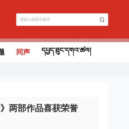
དཔྱད་ཐུང་དགའ་ཚལ།
题
同声
音》两部作品喜获荣誉