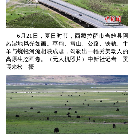
6月21日，夏日时节，西藏拉萨市当雄县阿
热湿地风光如画。草甸、雪山、公路、铁轨、牛
羊与蜿蜒河流相映成趣，勾勒出一幅秀美动人的
高原生态画卷。（无人机照片）
中新社记者 贡
嘎来松 摄