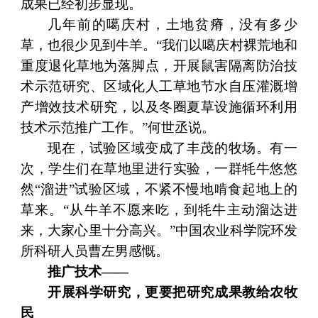
成果已经初步显现。
几年前的噶庆村，土地贫瘠，没有多少
草，也很少见到牛羊。“我们以噶庆村裸荒地和
重度退化草地为落脚点，开展鼠害隔离防治技
术示范研究、区域化人工草地节水自压灌溉增
产增效技术研究，以及冬圈夏草设施循环利用
技术示范推广工作。”何世丞说。
现在，试验区域变成了丰茂的牧场。有一
次，学生们在草地里进行实验，一群牦牛悠悠
然“溜进”试验区域，不紧不慢地啃食起地上的
草来。“从牛羊不愿来吃，到牦牛主动溜达进
来，大家心里十分高兴。”中国农业科学院环发
所科研人员曹左男感慨。
推广技术——
开展科学研究，更要把研究成果教给农牧
民