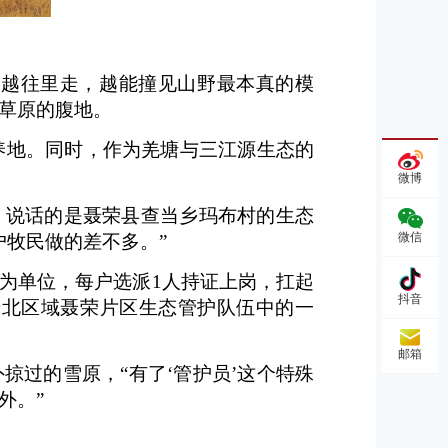
，越往里走，越能撞见山野最本真的模
草原的腹地。
养地。同时，作为羌塘与三江源生态的
微博
。说话的是聂荣县查当乡玛布村的生态
微信
户牧民做的差不多。”
户为单位，每户选派1人持证上岗，扛起
抖音
唐北区域聂荣片区生态管护队伍中的一
邮箱
掠过的雪原，“有了‘管护员’这个特殊
外。”