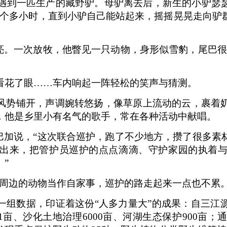
牧时遇到一匹生产的藏野驴。母驴离去后，新生的小驴瑟
两个多小时，直到小驴自己能站起来，摇摇晃晃走向驴
一亮。一次放牧，他瞥见一只动物，身形似雪豹，尾巴很
看花了眼……车内响起一阵轻松的笑声与猜测。
风势铺开，声调婉转悠扬，像草原上流动的云，裹着
，他是乡里小有名气的歌手，常在各种活动中献唱。
迟巴加说，“这次联合巡护，跑了不少地方，攒了很多素
出来，把管护员巡护的点点滴滴、守护家园的执着
”
周边的动物当作自家事，巡护的路走起来一点也不累。
一组数据，印证着这份“人多力量大”的成果：自三江
.31亩、沙化土地治理6000亩、河湖生态保护900亩