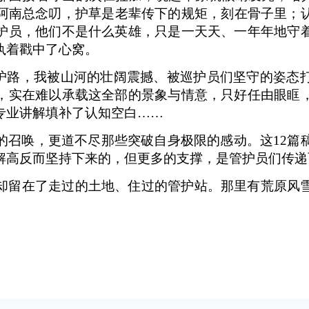
阿南总念叨，护草是老辈传下的规矩，刻在骨子里；
护员，他们不是什么英雄，只是一天天、一年年地守
执着戳中了心窝。
巡护路，我被山河的壮阔震撼、被巡护员们坚守的姿态
，实在难以承载这全部的景象与情意，只好任由眼眶
专业讲解填补了认知空白……
的召唤，更道不尽那些突破自身极限的感动。这12篇
解高反而坚持下来的，但更多的支撑，是管护员们传递
却留在了走过的土地、住过的管护站。那里有荒原风