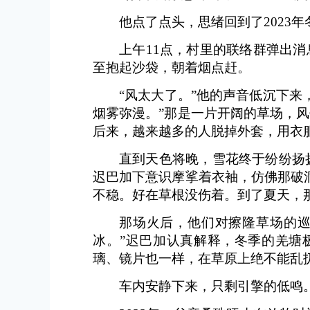
他点了点头，思绪回到了2023
上午11点，村里的联络群弹出
至抱起沙袋，朝着烟点赶。
“风太大了。”他的声音低沉下
烟雾弥漫。”那是一片开阔的草场，
后来，越来越多的人脱掉外套，用衣
直到天色将晚，雪花终于纷纷扬
迟巴加下意识摩挲着衣袖，仿佛那破
不稳。好在草根没伤着。到了夏天，
那场火后，他们对擦隆草场的巡
冰。”迟巴加认真解释，冬季的羌塘
璃、镜片也一样，在草原上绝不能乱扔
车内安静下来，只剩引擎的低鸣