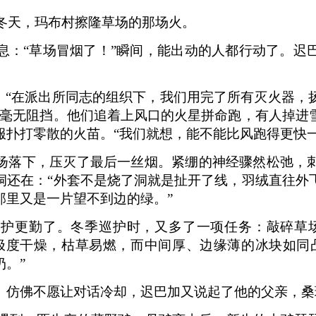
年冬天，玛布村擦隆草场的那场火。
消息：“草场冒烟了！”瞬间，能出动的人都行动了。迟
来，“在派出所同志的组织下，我们用完了所有灭火器，
风毫无阻挡。他们追着上风口的火星拼命跑，有人掉进
服扑打零散的火苗。“我们就想，能不能比风跑得更快一
扬落下，压灭了最后一丝烟。紧绷的神经骤然松弛，
洞还在：“外套不是烧了洞就是扯开了线，羽绒直往外
那里又是一片望不到边的绿。”
护更勤了。冬季巡护时，又多了一项任务：敲碎草
极度干燥，枯草易燃，而中间厚、边缘薄的冰块如同
。”
。仿佛不愿让对话冷却，迟巴加又说起了他的父亲，桑