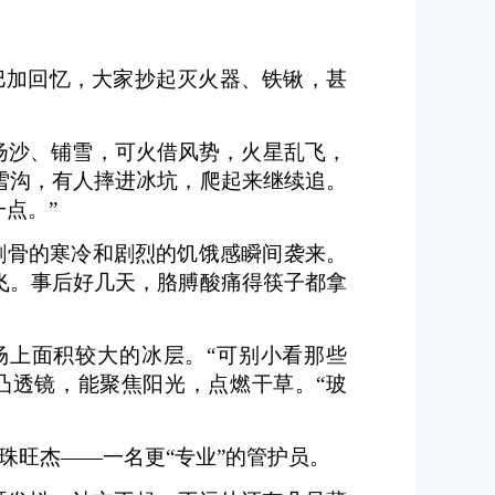
巴加回忆，大家抄起灭火器、铁锹，甚
扬沙、铺雪，可火借风势，火星乱飞，
雪沟，有人摔进冰坑，爬起来继续追。
点。”
刺骨的寒冷和剧烈的饥饿感瞬间袭来。
飞。事后好几天，胳膊酸痛得筷子都拿
场上面积较大的冰层。“可别小看那些
凸透镜，能聚焦阳光，点燃干草。“玻
珠旺杰——一名更“专业”的管护员。