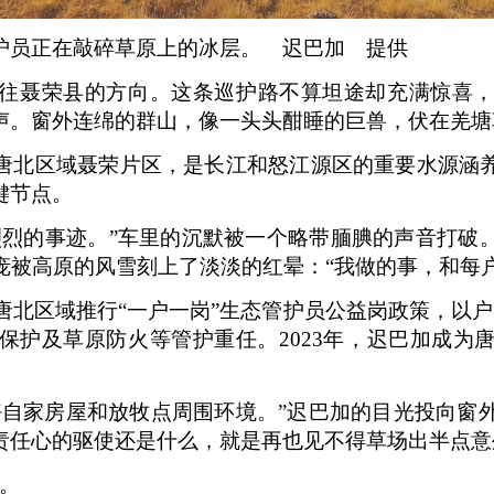
护员正在敲碎草原上的冰层。 迟巴加 提供
往聂荣县的方向。这条巡护路不算坦途却充满惊喜
声。窗外连绵的群山，像一头头酣睡的巨兽，伏在羌塘
唐北区域聂荣片区，是长江和怒江源区的重要水源涵
键节点。
烈烈的事迹。”车里的沉默被一个略带腼腆的声音打破
庞被高原的风雪刻上了淡淡的红晕：“我做的事，和每
。唐北区域推行“一户一岗”生态管护员公益岗政策，以
保护及草原防火等管护重任。2023年，迟巴加成为
自家房屋和放牧点周围环境。”迟巴加的目光投向窗外
责任心的驱使还是什么，就是再也见不得草场出半点意
问。