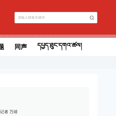
དཔྱད་ཐུང་དགའ་ཚལ།
题
同声
记者 万靖