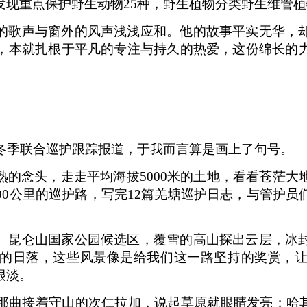
现重点保护野生动物25种，野生植物分类野生维管植物
的歌声与窗外的风声浅浅应和。他的故事平实无华，
，本就扎根于平凡的专注与持久的热爱，这份绵长的
曲冬季联合巡护跟踪报道，于我而言算是画上了句号。
熟的念头，走走平均海拔5000米的土地，看看苍茫大
00公里的巡护路，写完12篇羌塘巡护日志，与管护
、昆仑山国家公园候选区，覆雪的高山探出云层，冰
的日落，这些风景像是给我们这一路坚持的奖赏，
很淡。
那曲接着守山的次仁拉加，说起草原就眼睛发亮；哈其