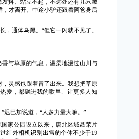
瑟发抖、站立不起，不远处还有几只藏
群，才离开。中途小驴还跟着阿爸身后
长，通体乌黑。“但它一闪就不见了。
奶香与草原的气息，温柔地漫过山川与
材，灵感也跟着冒了出来。我想把草原
与热爱，都融进我的歌里。让更多人知
”迟巴加说道，“人多力量大嘛。”
源国家公园设立以来，唐北区域聂荣片
；通过红外相机识别出雪豹个体不少于19