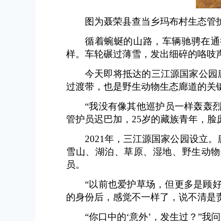
图为聂荣县查当乡玛布村生态管
循着蜿蜒的山路，车辆驰骋在通
样。车轮碾过薄雪，发出细碎的咯吱
今天即将抵达的三江源国家公园
过渡带，也是野生动物生态廊道的关
“我没有像其他巡护员一样轰轰
管护员迟巴加，25岁的藏族青年，脸
2021年，三江源国家公园设立
雪山、湖泊、草原、湿地、野生动物
员。
“以前也爱护草场，但更多是顾好
的身份后，感觉不一样了，说不清是
“你口中的‘意外’，发生过？”我