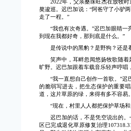
2022年，父亲桑珠旺杰在放
獒逡巡。迟巴加说：“阿爸守了小驴
走了一程。”
“我也有次奇遇。”迟巴加眼睛
到现在我都好奇，那到底是什么。”
是传说中的黑豹？是野狗？还是
笑声中，耳畔忽闻悠扬牧歌随着
旷野。迟巴加跟着车载音乐轻声哼唱
“我一直想自己创作一首歌。”
的脆弱写进去，把生态保护的重要唱
道，这片草原的绿，来得有多不容易。
“现在，村里人人都把保护草场和
迟巴加的话，不是凭空说出的。
区已完成退化草原修复治理107318