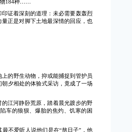
184种……
却印证着深刻的道理：未必需要轰轰烈
力量正是对脚下土地最深情的回应，也
地上的野生动物，抑或能捕捉到管护员
员们朝夕相处的体验式采访，竟成了一场
封的江河静卧荒原，踏着晨光踱步的野
让陷车的狼狈、爆胎的焦灼、饥寒的困
最不爱听人说他们是在“熬日子”，他