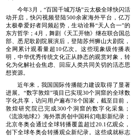
今年3月，“百国千城万场”云太极全球快闪活
动开启，快闪视频登陆500余家海外平台，亿万
太极拳爱好者同频起势，生动诠释“天人合一”的
东方哲学；4月，舞剧《天工开物》继在联合国总
部、悉尼歌剧院展演后，登陆苏州狮山大剧院，
全网累计观看量超10亿次。这些现象级传播表
明，中华优秀传统文化正从静态的观赏对象，转
化为化解社会焦虑、回应人类共同关切的活态思
想资源。
近年来，我国国际传播能力建设取得了显著
进展。“数字敦煌”项目已实现30个洞窟的全球数
字化共享，访问用户遍布78个国家，截至目前，
敦煌研究院已完成300个洞窟的数字化采集；
《流浪地球2》海外票房创中国科幻电影新纪录；
北京冬奥会通过全球转播覆盖超过20.1亿观众，
创下全球冬奥会转播观众新纪录。这些成就标志