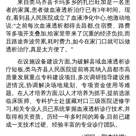
来自类乌齐县卡玛多乡的扎巴旺加是一名患
者的家属,患者做血液透析治疗已有3年时间。现
在,看到县人民医院成立了血液净化中心,他激动地
说:“之前每次血液透析都得去昌都,住宿费、路费
等多项开支叠加,给家里带来了沉重的经济负担,而
且路途奔波劳累,耗时费力,如今在家门口就可以做
透析治疗,真是太方便了。”
在设施设备建设方面,为破解县域血液透析诊
疗短板,类乌齐县人民医院提前将其纳入昌都市高
质量发展重点专科建设项目,多次调研指导建设推
进情况,协调解决场地规划、专项资金使用等难
题。在人才培养方面,以人才培养为抓手,提前选派
临床医师、专科护士赴援藏对口三级医院进修学
习,相关专业人员已系统掌握血液透析诊疗技术,并
取得相关资质。历经一年多时间的筹备,目前已建
成一支技术过硬、经验丰富的专业诊疗团队。