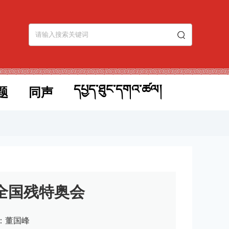
དཔྱད་ཐུང་དགའ་ཚལ།
题
同声
全国残特奥会
：董国峰