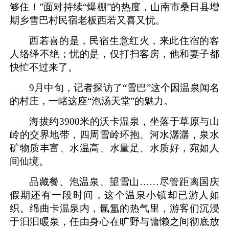
够住！”面对持续“爆棚”的热度，山南市桑日县增
期乡雪巴村民宿老板西若又喜又忧。
西若喜的是，民宿生意红火，来此住宿的客
人络绎不绝；忧的是，仅打扫客房，他和妻子都
快忙不过来了。
9月中旬，记者探访了“雪巴”这个因温泉闻名
的村庄，一睹这座“泡汤天堂”的魅力。
海拔约3900米的沃卡温泉，坐落于草原与山
岭的交界地带，四周雪岭环抱、河水潺潺，泉水
矿物质丰富、水温高、水量足、水质好，宛如人
间仙境。
品藏餐、泡温泉、望雪山……尽管距离国庆
假期还有一段时间，这个温泉小镇却已游人如
织。绵曲卡温泉内，氤氲的热气里，游客们沉浸
于汩汩暖泉，任由身心在旷野与慵懒之间彻底放