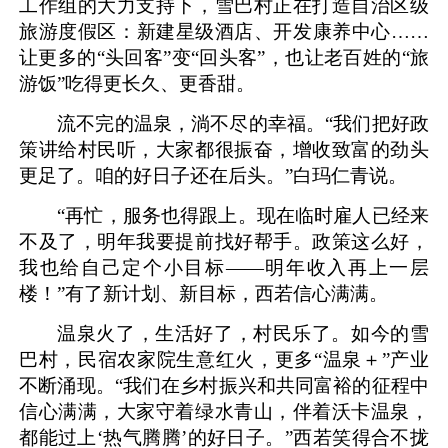
工作组的大力支持下，雪巴村正在打造自治区级
旅游度假区：新建星级酒店、开发康养中心……
让更多的“头回客”变“回头客”，也让老百姓的“旅
游饭”吃得更长久、更香甜。
流不完的温泉，淌不尽的幸福。“我们把好政
策讲给村民听，大家都很振奋，增收致富的劲头
更足了。咱的好日子还在后头。”白玛仁青说。
“再忙，服务也得跟上。现在临时雇人已经来
不及了，明年我要提前找好帮手。政策这么好，
我也给自己定个小目标——明年收入再上一层
楼！”有了新计划、新目标，西若信心满满。
温泉火了，生活好了，村民乐了。如今的雪
巴村，民宿农家院生意红火，更多“温泉＋”产业
不断涌现。“我们在乡村振兴和共同富裕的征程中
信心满满，大家守着绿水青山，伴着沃卡温泉，
都能过上‘热气腾腾’的好日子。”西若笑得合不拢