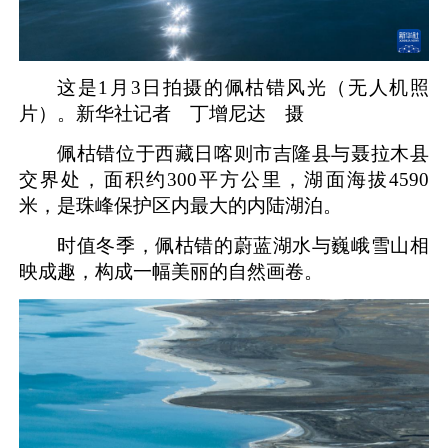
这是1月3日拍摄的佩枯错风光（无人机照
片）。新华社记者 丁增尼达 摄
佩枯错位于西藏日喀则市吉隆县与聂拉木县
交界处，面积约300平方公里，湖面海拔4590
米，是珠峰保护区内最大的内陆湖泊。
时值冬季，佩枯错的蔚蓝湖水与巍峨雪山相
映成趣，构成一幅美丽的自然画卷。