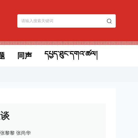
དཔྱད་ཐུང་དགའ་ཚལ།
题
同声
座谈
张黎黎 张尚华