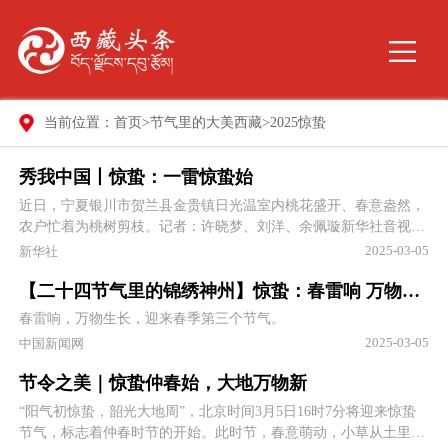
当前位置：
首页
>
节气里的大美西藏
>
2025惊蛰
秀我中国丨惊蛰：一雷惊蛰始
近日，宁夏银川市贺兰县金贵镇日光温室内桃花盛开、春意盎然，
农户忙着为桃树剪枝。记者：许晓梦、刘洋、余佩璇新华社音视频
部制作。
2025-03-05
新华社
【二十四节气里的锦绣神州】惊蛰：春雷响 万物生长
春雷响，万物生长，迎来春季第三个节气。
2025-03-05
中国新闻网
节令之美｜惊蛰仲春始，大地万物新
“阳气初惊蛰，韶光大地周”，北京时间3月5日16时7分将迎来惊蛰
节气，标志着仲春时节的开始。此时节，春意萌动，小草从土里悄