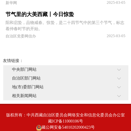
悄钻出，桃花在枝头上恣意绽放，而鸭子们正试着下河戏水……大
2025-03-05
新华网
自然开始从冬日醒来，正要迸发出新活力。
节气里的大美西藏丨今日惊蛰
阳和启蛰，品物咸春。惊蛰，是二十四节气中的第三个节气，标志
着仲春时节的开始。
2025-03-05
自治区党委网信办
友情链接：
中央部门网站
自治区部门网站
地(市)委部门网站
相关新闻网站
版权所有：中共西藏自治区委员会网络安全和信息化委员会办公室
藏ICP备11000106号
藏公网安备54010202000423号