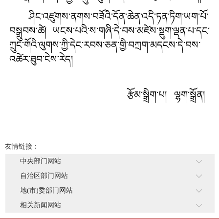
ཤིང་འཛུགས་ནགས་བཟོའི་དོན་ཆེན་འདི་ཏན་ཏིག་ཡག་པོ་
བསྒྲུབས་ཚེ། ཡངས་པའི་ས་གཞི་དེ་བས་མཛེས་སྡུག་ལྡན་པ་དང་
ཀྲུང་གོའི་ལུགས་ཀྱི་དེང་རབས་ཅན་གྱི་བཀྲག་མདངས་དེ་བས་
འཚེར་ཐུབ་ངེས་རེད།
རྩོམ་སྒྲིག་པ། ལྷག་སྒྲོན།
友情链接：
中央部门网站
自治区部门网站
地(市)委部门网站
相关新闻网站