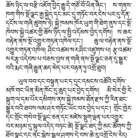
ཆོས་ཉིད་ལ་བརྩི་འཇོག་བྱེད་རྒྱུ་དེ་གཙོ་བོ་ཡིན་ཞིང་། ས་གནས་
ཁག་གིས་སྔོ་ལྗང་རྒྱ་སྐྱེད་དང་མང་དུ་གཏོང་བར་ངེས་པར་དུ་དོན་
དངོས་ལ་གཞི་ཚུགས་ཏེ། སྐྱེ་ཁམས་ཁོར་ཡུག་གི་ཐེག་ནུས་དང་སྔོ་
ཁེབས་སྐྱེ་འཚར་གྱི་ཆོས་ཉིད་ལ་སྤྱི་འདོམས་བྱེད་དགོས། ས་ཆར་
བརྟེན་ནས་སྔོ་འགྱུར་གཏན་འཁེལ་དང་། ཆུ་ལ་བརྟེན་ནས་སྔོ་
འགྱུར་གཏན་འཁེལ། ཤིང་འཚམ་སར་ཤིང་འཛུགས་པ། རྩྭ་འཚམ་
སར་རྩྭ་འདེབས་པ་བཅས་བྱས་ན་གཞི་ནས་སྔོ་ལྗང་ཅན་དུ་སྒྱུར་
བའི་རྨང་གཞི་རྒྱུན་ཆད་མེད་པར་བརྟན་ཏུ་འགྲོ་ཐུབ།
ཡུལ་བབ་དང་བསྟུན་པར་ད་དུང་དམངས་འཚོའི་དགོས་
མཁོ་གང་ཡིན་མིན་ཁོང་དུ་ཆུད་པར་བྱེད་དགོས། མི་སེར་གྱི་རེ་
སྒུག་ལ་དམ་པོར་དམིགས་ནས་སྐྱེ་ཁམས་ཐོན་རྫས་ཀྱི་རིན་ཐང་
སྒྱུར་བའི་ཐབས་ལམ་ཤར་གཏོང་ཡོང་བར་བྱེད་པ་དང་། གྲོང་ཁྱེར་
དང་གྲོང་གསེབ་སྔོ་ལྗང་ཅན་དང་མཛེས་སྡུག་ལྡན་པར་འགྱུར་
བར་མཉམ་དུ་སྐུལ་འདེད་བཏང་ཚེ། སྔོ་ལྗང་ཐད་ཀྱི་མང་ཚོགས་ཀྱི་
ཐོབ་སྣང་དང་ནང་སྐྱེས་སྒུལ་ཤུགས་དེ་བས་ཆེ་རུ་འགྲོ་ངེས་རེད།