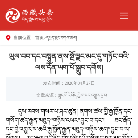
当前位置：
首页
>
དཔྱད་ཐུང་དགའ་ཚལ།
ཡུལ་བབ་དང་བསྟུན་ནས་སྔོ་ལྗང་མང་དུ་གཏོང་བའི་
ལས་དོན་ཡག་པོ་སྒྲུབ་དགོས།
发布时间：2026年04月27日
文章来源：ཀྲུང་གོའི་བོད་ཀྱི་གསར་འགྱུར་དྲ་བ
དུས་རབས་གསར་པ་ཤར་ཚུན། ནགས་ཚལ་གྱི་རྒྱ་ཁྱོན་དང་
གསོག་ཚད་རྒྱུན་མཐུད“གཉིས་འཕར”བྱུང་བ་དང་། ཐང་རྒོད་
དང་བྱེ་འགྱུར་ས་ཆའི་རྒྱ་ཁྱོན་རྒྱུན་མཐུད“གཉིས་ཆག”བྱུང་བ་ལ་
སོགས། རང་རྒྱལ་འདི་ཉིད་གོ་ལ་ཧྲིལ་པོར་སྔོ་ལྗང་སྒྱུར་མང་ཤོས་