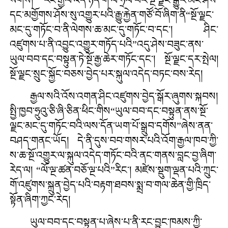
དང་མགྱོགས་ཤོས་སུ་འགྱུར་པའི་རྒྱུ་རྐྱེན་གཙོ་བོ་ཞིག་ནི“སྔོ་ལྗང་
མང་དུ་གཏོང་བ་ནི་ལེགས་ཆ་མང་དུ་གཏོང་བ་དང་། ཤིང་
འཛུགས་པ་ནི་འབྱུང་འགྱུར་གཏོད་པའི”འདུ་ཤེས་བཟུང་ནས་
ཡུལ་བབ་དང་བསྟུན་ཏེ་སྔོ་རྒྱ་ཆེར་གཏོང་དང་། སྔོ་ལྗང་དར་སྤེལ།
སྔོ་ལྗང་སྲུང་སྐྱོང་བཅས་བྱེད་པར་སྐུལ་འདེད་བཏང་བས་རེད།
རྒྱལ་སའི་འོས་འགན་ཤིང་འཛུགས་བྱེད་སྒོར་ཞུགས་སྐབས།
སྤྱི་ཁྱབ་ཧྲུའུ་ཅི་ཞི་ཅིན་ཕིང་གིས“ཡུལ་བབ་དང་བསྟུན་ནས་སྔོ་
ལྗང་མང་དུ་གཏོང་བའི་ལས་དོན་ཡག་པོ་སྒྲུབ་དགོས”ཞེས་ནན་
བཤད་གནང་ཡོད། དེ་ནི་དུས་བབ་གསར་པའི་འོག་རྒྱལ་ཁབ་ཀྱི་
ས་ཆ་སྔོ་འགྱུར་ལ་སྐུལ་འདེད་གཏོང་བའི་ནང་གནས་བླང་བྱ་ཞིག་
རེད་ལ། “ལོ་ལྔ་ཚན་བཅོ་ལྔ་པའི”རིང་། མཛེས་སྡུག་ལྡན་པའི་ཀྲུང་
གོ་འཛུགས་སྐྲུན་བྱེད་པའི་བརྟག་ཐབས་སྨྲ་བ་གལ་ཆེན་གྱི་ཁྲིད་
སྟོན་ཞིག་ཀྱང་རེད།
ཡུལ་བབ་དང་བསྟུན་པ་ཞེས་པ་ནི་རང་བྱུང་ཁམས་ཀྱི་