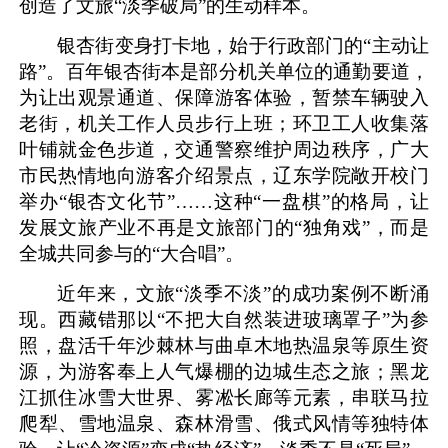
创造了文旅“淡季破局”的生动样本。
银杏街变身打卡地，始于行政部门的“主动让
路”。百年银杏街本是部分机关单位的通勤要道，
为让出观景通道、保障游客体验，暂禁车辆驶入
老街，机关工作人员步行上班；环卫工人收集落
叶铺就金色步道，交通警察维护周边秩序，广大
市民热情地向游客介绍景点，辽东学院敞开校门
举办“银杏文化节”……这种“一盘棋”的格局，让
发展文旅产业不再是文旅部门的“独角戏”，而是
全城共同参与的“大合唱”。
近年来，文旅“淡季不淡”的成功案例不断涌
现。西藏错那以“不把大自然装进玻璃罩子”为参
照，盘活千年沙棘林与曲卓木地热温泉等原生资
源，为游客奉上人气爆棚的边城生态之旅；黑龙
江抓住冰雪大世界、雾凇长廊等元素，串联马拉
爬犁、雪地温泉、森林滑雪、俄式风情等独特体