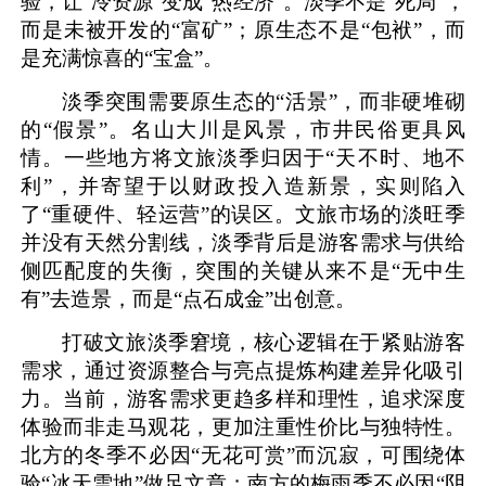
验，让“冷资源”变成“热经济”。淡季不是“死局”，
而是未被开发的“富矿”；原生态不是“包袱”，而
是充满惊喜的“宝盒”。
淡季突围需要原生态的“活景”，而非硬堆砌
的“假景”。名山大川是风景，市井民俗更具风
情。一些地方将文旅淡季归因于“天不时、地不
利”，并寄望于以财政投入造新景，实则陷入
了“重硬件、轻运营”的误区。文旅市场的淡旺季
并没有天然分割线，淡季背后是游客需求与供给
侧匹配度的失衡，突围的关键从来不是“无中生
有”去造景，而是“点石成金”出创意。
打破文旅淡季窘境，核心逻辑在于紧贴游客
需求，通过资源整合与亮点提炼构建差异化吸引
力。当前，游客需求更趋多样和理性，追求深度
体验而非走马观花，更加注重性价比与独特性。
北方的冬季不必因“无花可赏”而沉寂，可围绕体
验“冰天雪地”做足文章；南方的梅雨季不必因“阴